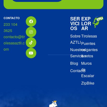
SER
EXP
CONTACTO
VICI
LOR
233 104
OS
AR
3625
Sobre
Tirolesas
contacto@tir
AZTLI
olesasaztli.c
Puentes
om
Nuestros
colgantes
Servicios
& retos
Blog
Muros
de
Contacto
Escalar
ZipBike