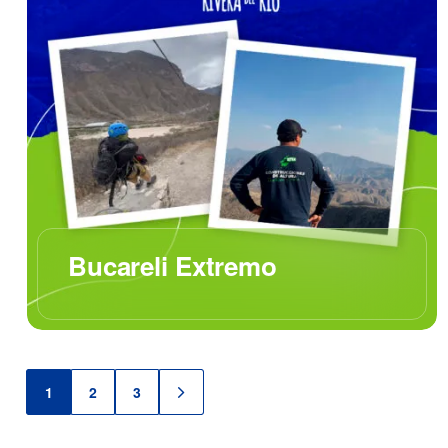
Bucareli Extremo
1
2
3