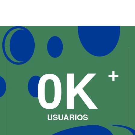
0
K
+
USUARIOS