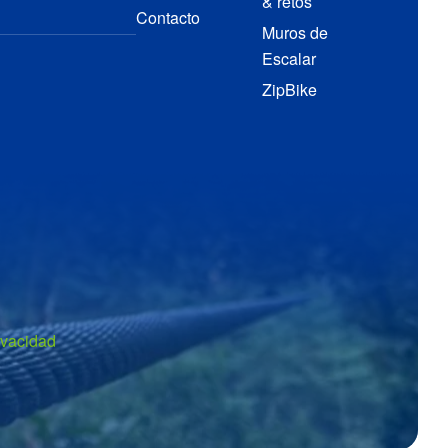
& retos
Contacto
Muros de
Escalar
ZipBike
ivacidad