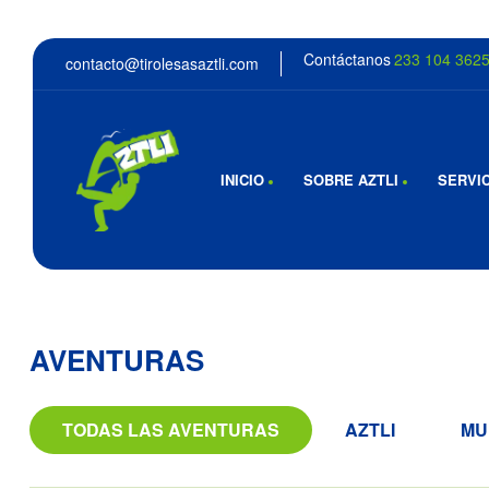
Contáctanos
233 104 362
contacto@tirolesasaztli.com
INICIO
SOBRE AZTLI
SERVI
AVENTURAS
TODAS LAS AVENTURAS
AZTLI
MU