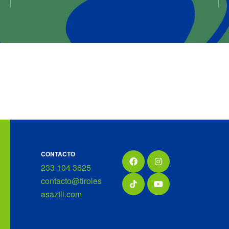
CONTACTO
233 104 3625
contacto@tiroles
asaztli.com