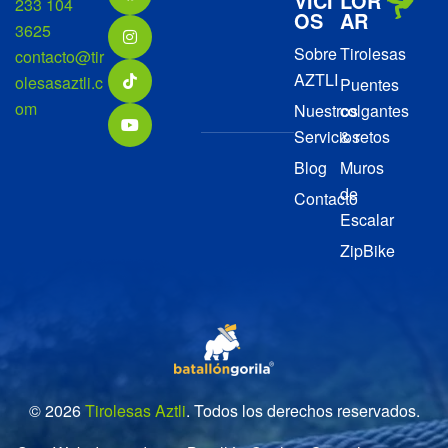
VICI
LOR
233 104
OS
AR
3625
Sobre
Tirolesas
contacto@tir
AZTLI
olesasaztli.c
Puentes
om
Nuestros
colgantes
Servicios
& retos
Blog
Muros
de
Contacto
Escalar
ZipBike
© 2026
Tirolesas Aztli
. Todos los derechos reservados.