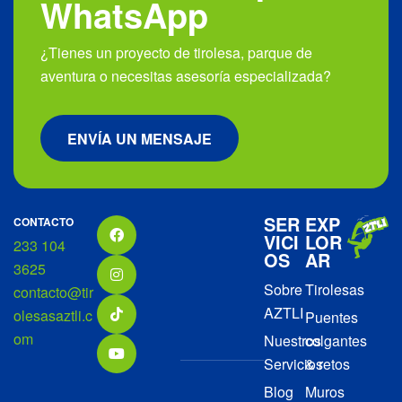
WhatsApp
¿Tienes un proyecto de tirolesa, parque de
aventura o necesitas asesoría especializada?
ENVÍA UN MENSAJE
SER
EXP
CONTACTO
VICI
LOR
233 104
OS
AR
3625
Sobre
Tirolesas
contacto@tir
AZTLI
olesasaztli.c
Puentes
om
Nuestros
colgantes
Servicios
& retos
Blog
Muros