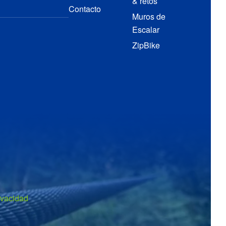
& retos
Contacto
Muros de
Escalar
ZipBike
ivacidad