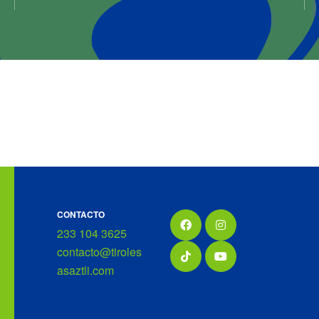
CONTACTO
233 104 3625
contacto@tiroles
asaztli.com