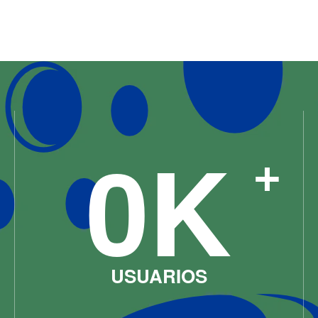
0
K
+
USUARIOS